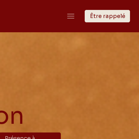
Être rappelé
on
Présence à