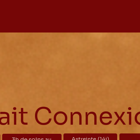
fait Connexi
Astreinte (14j)
3h de soins au