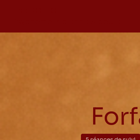
Lise ROLLO
Psychomotricienne & doula
For
5 séances de suivi